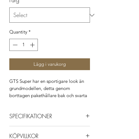
Färg
*
Quantity
*
Lägg i varukorg
GTS Super har en sportigare look än
grundmodellen, detta genom
borttagen pakethållare bak och svarta
fälgar. Den kommer i färgerna svart,
vit, röd och gul.
SPECIFIKATIONER
Hastighet: 120 km/h
KÖPVILLKOR
Förbrukning: 0,3 l/mil